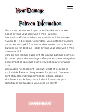
HeartDamage
Patreon Information
Vous vous demandez à quel type d'audios vous auriez
accès si vous vous inscrivez à mon Patreon?
Les audios affichés ci-dessous sont disponibles sur mon
niveau de 15 $ et plus. Cependant, vous obtenez toujours
un accès anticipé à 3 autres audios environ un mois avant
qu'ils ne se rendent sur Reddit si vous vous inscrivez à mon
niveau de 5 $.
90% de ces thèmes audio ont été soumis par mes clients et
j'ai mis en place des sondages afin que je puisse enregistrer
exactement ce que mes clients veulent écouter chaque
mois.
Ces audios ne passeront PAS sur Reddit et je publie 3
exclusivités Patreon chaque mois. La plupart d'entre eux
sont étiquetés individuellement par article, cliquez
simplement sur le lien pour voir des informations plus
spécifiques sur l'audio si vous êtes un client!