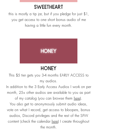
Sweetheart
this is mostly a tip jar, but if you pledge for just $1,
you get access to one short bonus audio of me
having a little fun every month.
Honey
This $5 tier gets you 3-4 months EARLY ACCESS to
my audios.
In addition to the 3 Early Access Audios I work on per
month, 25+ other audios are available to you as part
of my catalog (you can browse them
here
).
You also get to anonymously submit audio ideas,
vote on what I record, get access to bloopers, bonus
audios, Discord privileges and the rest of the SFW
content (check the calendar
here
) I create throughout
the month.