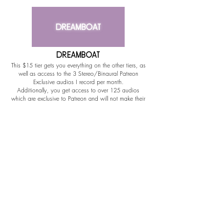
Dreamboat
This $15 tier gets you everything on the other tiers, as
well as access to the 3 Stereo/Binaural Patreon
Exclusive audios I record per month.
Additionally, you get access to over 125 audios
which are exclusive to Patreon and will not make their
way over to GWA or Literotica at any point (you can
browse those
here
).
To PREVIEW my last 6 erotic audios
uploaded to Patreon,
Click Here
.
To see what my patrons can look
forward to this month,
Click Here
.
If you're curious about my Patreon or are