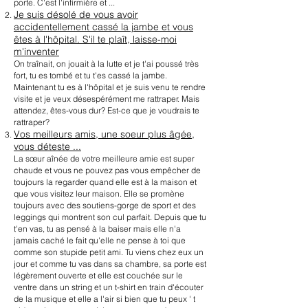
porte. C'est l'infirmière et ...
Je suis désolé de vous avoir
accidentellement cassé la jambe et vous
êtes à l'hôpital. S'il te plaît, laisse-moi
m'inventer
On traînait, on jouait à la lutte et je t'ai poussé très
fort, tu es tombé et tu t'es cassé la jambe.
Maintenant tu es à l'hôpital et je suis venu te rendre
visite et je veux désespérément me rattraper. Mais
attendez, êtes-vous dur? Est-ce que je voudrais te
rattraper?
Vos meilleurs amis, une soeur plus âgée,
vous déteste ...
La sœur aînée de votre meilleure amie est super
chaude et vous ne pouvez pas vous empêcher de
toujours la regarder quand elle est à la maison et
que vous visitez leur maison. Elle se promène
toujours avec des soutiens-gorge de sport et des
leggings qui montrent son cul parfait. Depuis que tu
t'en vas, tu as pensé à la baiser mais elle n'a
jamais caché le fait qu'elle ne pense à toi que
comme son stupide petit ami. Tu viens chez eux un
jour et comme tu vas dans sa chambre, sa porte est
légèrement ouverte et elle est couchée sur le
ventre dans un string et un t-shirt en train d'écouter
de la musique et elle a l'air si bien que tu peux ' t