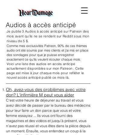
HeartDamage
Audios à accès anticipé
Je publie 3 Audios à accès anticipé sur Patreon des
mois avant qu'ils ne se rendent sur Reddit sous mon
niveau de 5 $.
Comme mes exclusivités Patreon, 90% de ces thèmes
audio ont été soumis par mes clients et j'ai mis en place
des sondages pour que je puisse enregistrer
exactement ce qu'ils veulent écouter chaque mois.
Voici une liste des audios en accès anticipé
actuellement disponibles sur mon Patreon
. Cette
page est mise à jour chaque mois pour refléter le
nouvel accès anticipé publié ce mois-là.
Oh, avez-vous des problèmes avec votre
don? L'infirmière M peut vous aider
C'est votre heure de déjeuner au travail et vous
avez décidé de passer par le bureau des médecins
pour leur faire un don parce que vous et votre
femme essayiez ... Ils vous ont fourni des
magazines et des vidéos et jusqu'à présent, vous
n'avez pas réussi et vous êtes dans la pièce depuis
un moment. Ensuite, vous entendez un coup à la