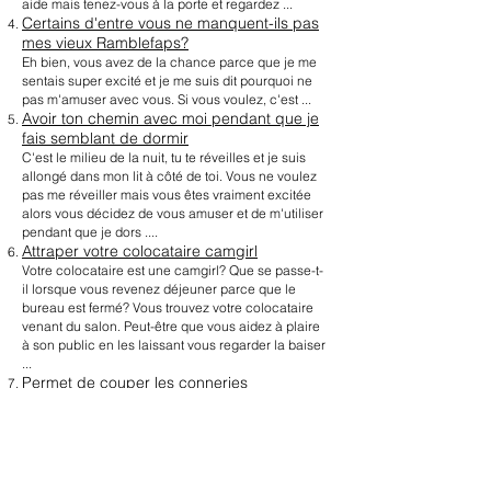
aide mais tenez-vous à la porte et regardez ...
Certains d'entre vous ne manquent-ils pas
mes vieux Ramblefaps?
Eh bien, vous avez de la chance parce que je me
sentais super excité et je me suis dit pourquoi ne
pas m'amuser avec vous. Si vous voulez, c'est ...
Avoir ton chemin avec moi pendant que je
fais semblant de dormir
C'est le milieu de la nuit, tu te réveilles et je suis
allongé dans mon lit à côté de toi. Vous ne voulez
pas me réveiller mais vous êtes vraiment excitée
alors vous décidez de vous amuser et de m'utiliser
pendant que je dors ....
Attraper votre colocataire camgirl
Votre colocataire est une camgirl? Que se passe-t-
il lorsque vous revenez déjeuner parce que le
bureau est fermé? Vous trouvez votre colocataire
venant du salon. Peut-être que vous aidez à plaire
à son public en les laissant vous regarder la baiser
...
Permet de couper les conneries
Nous savons tous les deux ce que c'est et
honnêtement, qu'est-ce qui est plus chaud que de
savoir que vous allez m'écouter et vous faire jouir?
La sœur de la meilleure amie est de retour
de l'université et meurt d'envie de vous